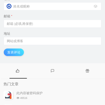
🎲
邮箱
*
地址
发表评论
热
最
随
门
新
机
热门文章
文
评
文
章
论
章
此内容被密码保护
浏
49516
览