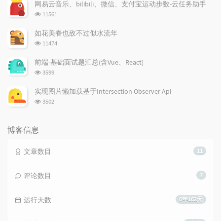
次
网易云音乐、bilibili、微信、支付宝运动步数-云任务助手
数:
浏
11561
览
次
如花美眷也敌不过似水流年
数:
浏
11474
览
次
前端-基础面试题汇总(含Vue、React)
数:
浏
3599
览
次
实现图片懒加载基于Intersection Observer Api
数:
浏
3502
览
次
数:
博客信息
文章数目
11
评论数目
7
运行天数
6年162天