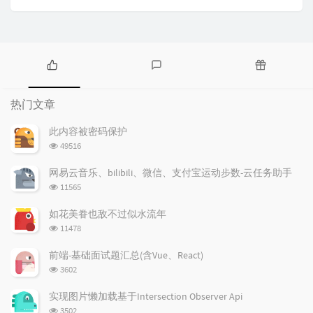
热
最
随
门
新
机
热门文章
文
评
文
章
论
章
此内容被密码保护
浏
49516
览
次
网易云音乐、bilibili、微信、支付宝运动步数-云任务助手
数:
浏
11565
览
次
如花美眷也敌不过似水流年
数:
浏
11478
览
次
前端-基础面试题汇总(含Vue、React)
数:
浏
3602
览
次
实现图片懒加载基于Intersection Observer Api
数:
浏
3502