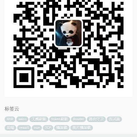
标签云
XHR
axios
无感刷新
token刷新
Router
路由守卫
面试题
前端
reaact
vue
TCP
懒加载
图片懒加载