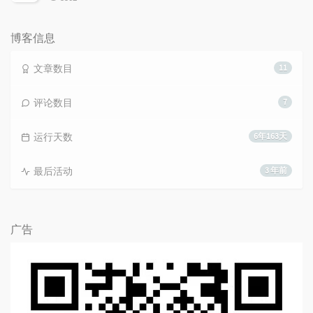
览
次
数:
博客信息
文章数目
11
评论数目
7
运行天数
6年163天
最后活动
3 年前
广告